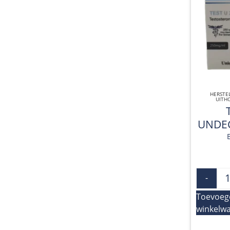
HERSTE
UITH
UNDE
-
Toevoeg
winkelw