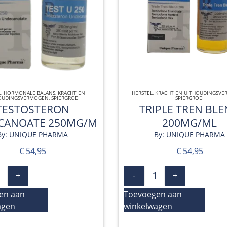
L
,
HORMONALE BALANS
QUICK VIEW
,
KRACHT EN
HERSTEL
,
KRACHT EN UITHOUDINGSV
QUICK VIEW
OUDINGSVERMOGEN
,
SPIERGROEI
SPIERGROEI
TESTOSTERON
TRIPLE TREN BL
CANOATE 250MG/M
200MG/ML
By: UNIQUE PHARMA
By: UNIQUE PHARMA
€
54,95
€
54,95
+
-
+
en aan
Toevoegen aan
agen
winkelwagen