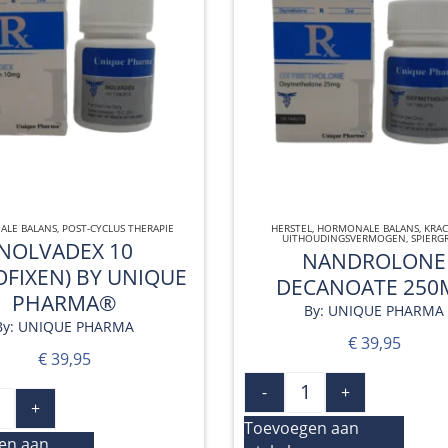
LE BALANS
QUICK VIEW
,
POST-CYCLUS THERAPIE
HERSTEL
,
HORMONALE BALANS
QUICK VIEW
,
KRAC
UITHOUDINGSVERMOGEN
,
SPIERG
NOLVADEX 10
NANDROLONE
FIXEN) BY UNIQUE
DECANOATE 250
PHARMA®
By: UNIQUE PHARMA
By: UNIQUE PHARMA
€
39,95
€
39,95
-
+
+
Toevoegen aan
en aan