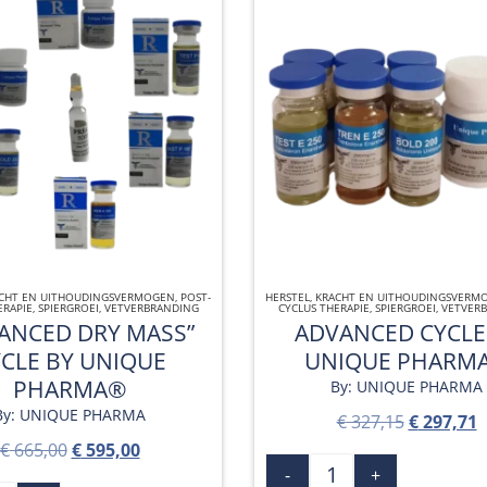
CHT EN UITHOUDINGSVERMOGEN
QUICK VIEW
,
POST-
HERSTEL
,
KRACHT EN UITHOUDINGSVERM
QUICK VIEW
ERAPIE
,
SPIERGROEI
,
VETVERBRANDING
CYCLUS THERAPIE
,
SPIERGROEI
,
VETVER
ANCED DRY MASS”
ADVANCED CYCLE
CLE BY UNIQUE
UNIQUE PHARM
PHARMA®
By: UNIQUE PHARMA
By: UNIQUE PHARMA
€
327,15
€
297,71
€
665,00
€
595,00
-
+