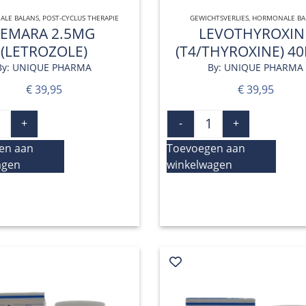
LE BALANS
QUICK VIEW
,
POST-CYCLUS THERAPIE
GEWICHTSVERLIES
QUICK VIEW
,
HORMONALE BA
FEMARA 2.5MG
LEVOTHYROXIN
(LETROZOLE)
(T4/THYROXINE) 4
By: UNIQUE PHARMA
By: UNIQUE PHARMA
€
39,95
€
39,95
+
-
+
en aan
Toevoegen aan
agen
winkelwagen