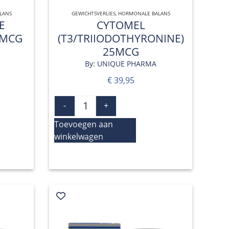
LANS
GEWICHTSVERLIES
QUICK VIEW
,
HORMONALE BALANS
E
CYTOMEL
0MCG
(T3/TRIIODOTHYRONINE)
25MCG
By: UNIQUE PHARMA
€
39,95
-
+
Toevoegen aan
winkelwagen