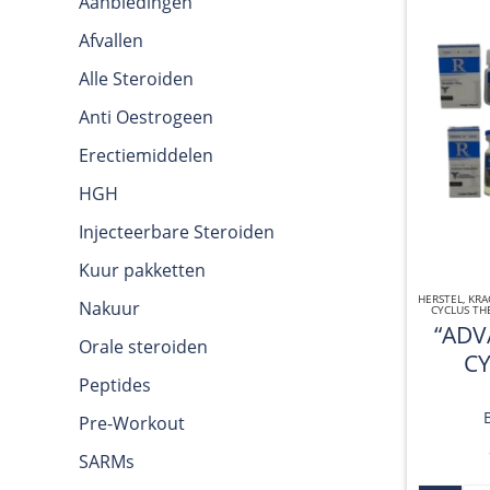
Aanbiedingen
Afvallen
Alle Steroiden
Anti Oestrogeen
Erectiemiddelen
HGH
Injecteerbare Steroiden
Kuur pakketten
HERSTEL
,
KRA
Nakuur
CYCLUS TH
“ADV
Orale steroiden
CY
Peptides
Pre-Workout
SARMs