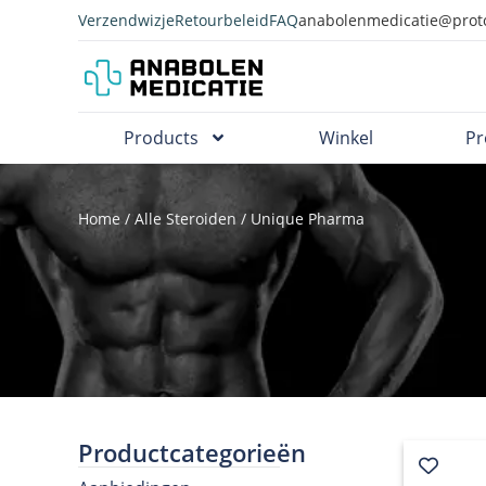
Verzendwizje
Retourbeleid
FAQ
anabolenmedicatie@prot
Products
Winkel
Pr
Home
/
Alle Steroiden
/ Unique Pharma
Productcategorieën