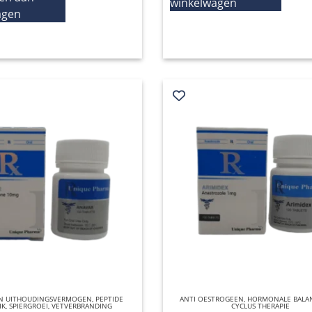
winkelwagen
agen
EN UITHOUDINGSVERMOGEN
QUICK VIEW
,
PEPTIDE
ANTI OESTROGEEN
QUICK VIEW
,
HORMONALE BALA
IK
,
SPIERGROEI
,
VETVERBRANDING
CYCLUS THERAPIE