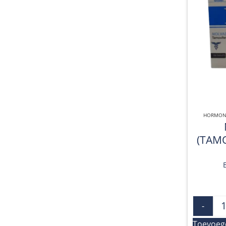
HORMONA
(TAMO
-
Toevoeg