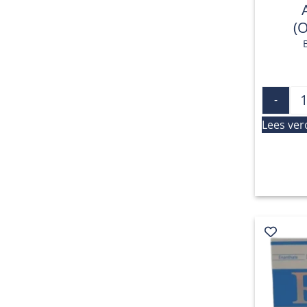
(
-
Lees ver