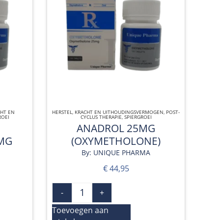
HT EN
HERSTEL
,
KRACHT EN UITHOUDINGSVERMOGEN
QUICK VIEW
,
POST-
ROEI
CYCLUS THERAPIE
,
SPIERGROEI
ANADROL 25MG
MG
(OXYMETHOLONE)
By: UNIQUE PHARMA
€
44,95
-
+
Toevoegen aan