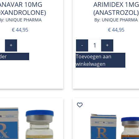
ANAVAR 10MG
ARIMIDEX 1MG
OXANDROLONE)
(ANASTROZOL)
By: UNIQUE PHARMA
By: UNIQUE PHARMA
€
44,95
€
44,95
+
-
+
der
Toevoegen aan
winkelwagen