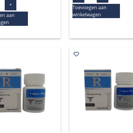
+
Toevoegen aan
winkelwagen
en aan
agen