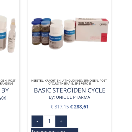
OGEN
,
POST-
HERSTEL
,
KRACHT EN UITHOUDINGSVERMOGEN
QUICK VIEW
,
POST-
BRANDING
CYCLUS THERAPIE
,
SPIERGROEI
 BY
BASIC STEROÏDEN CYCLE
A®
By: UNIQUE PHARMA
€
317,15
€
288,61
-
+
Toevoegen aan