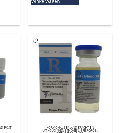
winkelwagen
NS
,
POST-
HORMONALE BALANS
QUICK VIEW
,
KRACHT EN
UITHOUDINGSVERMOGEN
,
SPIERGROEI
,