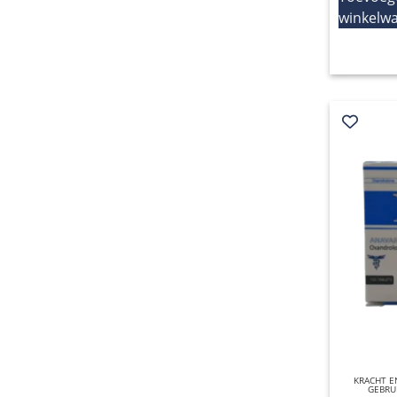
winkelw
KRACHT 
GEBRU