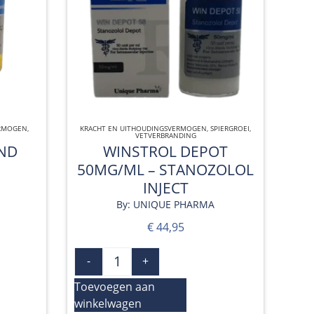
ERMOGEN
,
KRACHT EN UITHOUDINGSVERMOGEN
QUICK VIEW
,
SPIERGROEI
,
VETVERBRANDING
END
WINSTROL DEPOT
50MG/ML – STANOZOLOL
INJECT
By: UNIQUE PHARMA
€
44,95
-
+
Toevoegen aan
winkelwagen