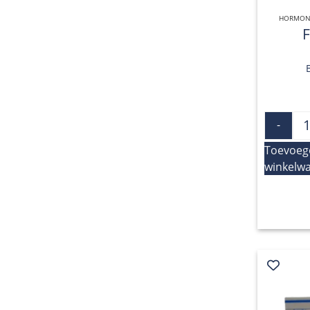
HORMONA
-
Toevoeg
winkelw