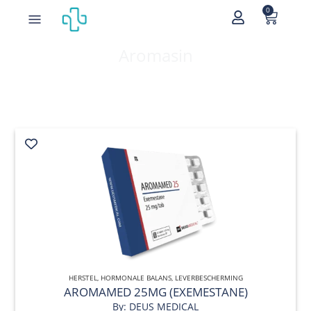
0
Home
/
Orale steroiden
/ Aromasin
Aromasin
HERSTEL
,
HORMONALE BALANS
QUICK VIEW
,
LEVERBESCHERMING
AROMAMED 25MG (EXEMESTANE)
By: DEUS MEDICAL