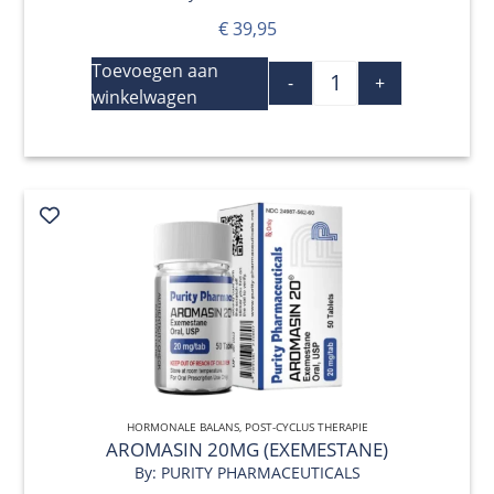
€
39,95
Toevoegen aan
-
+
winkelwagen
HORMONALE BALANS
QUICK VIEW
,
POST-CYCLUS THERAPIE
AROMASIN 20MG (EXEMESTANE)
By: PURITY PHARMACEUTICALS