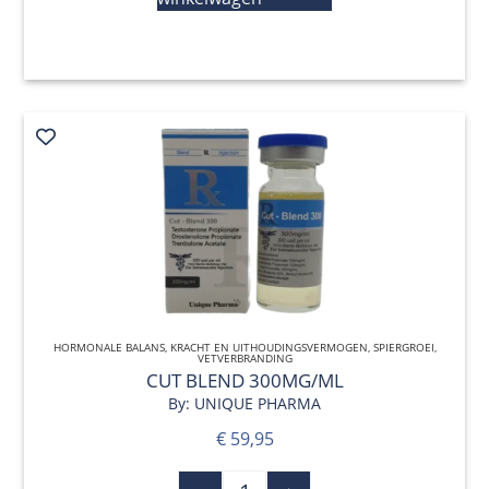
HORMONALE BALANS
,
KRACHT EN UITHOUDINGSVERMOGEN
QUICK VIEW
,
SPIERGROEI
,
VETVERBRANDING
CUT BLEND 300MG/ML
By: UNIQUE PHARMA
€
59,95