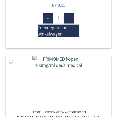
€
49,95
-
+
Toevoegen aan
winkelwagen
HERSTEL
,
HORMONALE BALANS
QUICK VIEW
,
SPIERGROEI