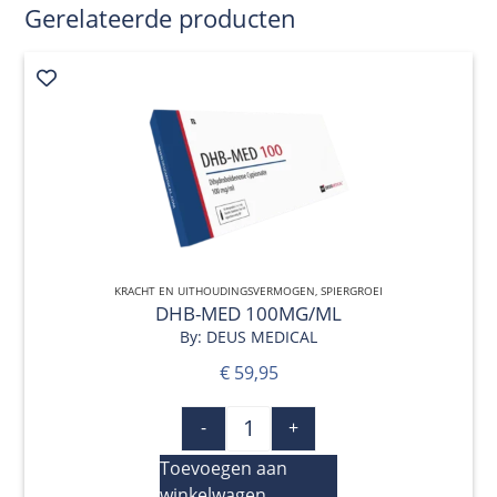
Gerelateerde producten
KRACHT EN UITHOUDINGSVERMOGEN
QUICK VIEW
,
SPIERGROEI
DHB-MED 100MG/ML
By: DEUS MEDICAL
€
59,95
-
+
Toevoegen aan
winkelwagen