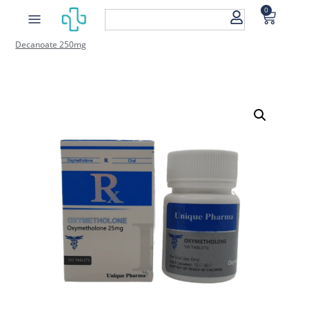
0
Home
/
Injecteerbare Steroiden
/
Nandrolone Decanoate
/ Nandrolone
Decanoate 250mg