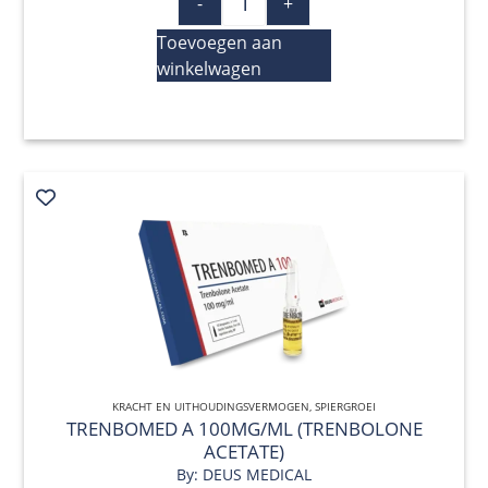
-
+
Toevoegen aan
winkelwagen
KRACHT EN UITHOUDINGSVERMOGEN
QUICK VIEW
,
SPIERGROEI
TRENBOMED A 100MG/ML (TRENBOLONE
ACETATE)
By: DEUS MEDICAL