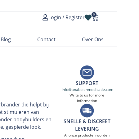
0
Login / Register
Blog
Contact
Over Ons
SUPPORT
info@anabolenmedicatie.com
Write to us for more
information
brander die helpt bij
et stimuleren van
 onder bodybuilders en
SNELLE & DISCREET
e, gespierde look.
LEVERING
Al onze producten worden
 verpakking