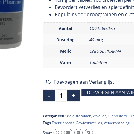
Bevordert vetverlies en spierdefinit
Populair voor droogtrainen en cut
Aantal
100 tabletten
Dosering
40 mcg
Merk
UNIQUE PHARMA
Vorm
Tabletten
Toevoegen aan Verlanglijst
TOEVOEGEN AAN WI
-
+
Categorieën
Orale steroiden
,
Afvallen
,
Clenbuterol
,
Un
Tags
Energieboost
,
Gewichtsverlies
,
Vetverbranding
Share: