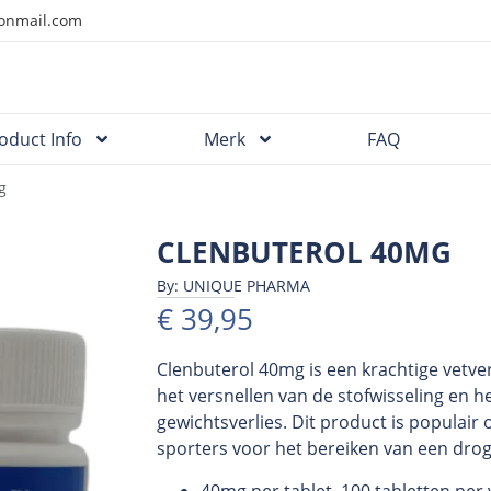
onmail.com
oduct Info
Merk
FAQ
g
CLENBUTEROL 40MG
By: UNIQUE PHARMA
€
39,95
Clenbuterol 40mg is een krachtige vetver
het versnellen van de stofwisseling en h
gewichtsverlies. Dit product is populair
sporters voor het bereiken van een drog
40mg per tablet, 100 tabletten per