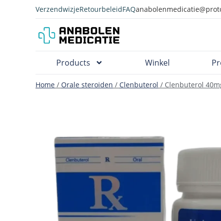
Verzendwizje
Retourbeleid
FAQ
anabolenmedicatie@prot
Products
Winkel
Pr
Home
/
Orale steroiden
/
Clenbuterol
/ Clenbuterol 40m