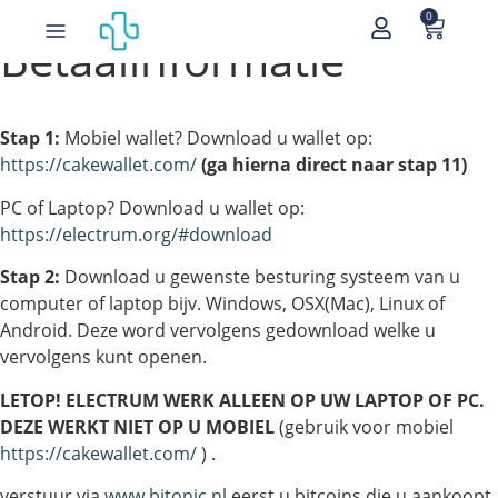
0
Betaalinformatie
Stap 1:
Mobiel wallet? Download u wallet op:
https://cakewallet.com/
(ga hierna direct naar stap 11)
PC of Laptop? Download u wallet op:
https://electrum.org/#download
Stap 2:
Download u gewenste besturing systeem van u
computer of laptop bijv. Windows, OSX(Mac), Linux of
Android. Deze word vervolgens gedownload welke u
vervolgens kunt openen.
LETOP! ELECTRUM WERK ALLEEN OP UW LAPTOP OF PC.
DEZE WERKT NIET OP U MOBIEL
(gebruik voor mobiel
https://cakewallet.com/
) .
verstuur via
www.bitonic.nl
eerst u bitcoins die u aankoopt