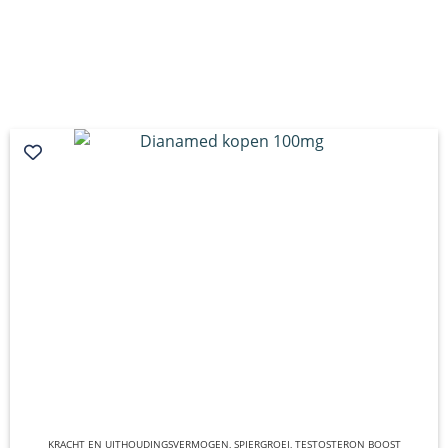
KRACHT EN UITHOUDINGSVERMOGEN
QUICK VIEW
,
SPIERGROEI
,
TESTOSTERON BOOST