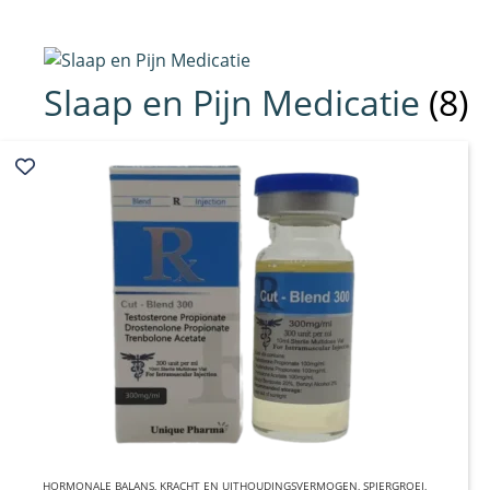
Slaap en Pijn Medicatie
(8)
HORMONALE BALANS
,
KRACHT EN UITHOUDINGSVERMOGEN
QUICK VIEW
,
SPIERGROEI
,