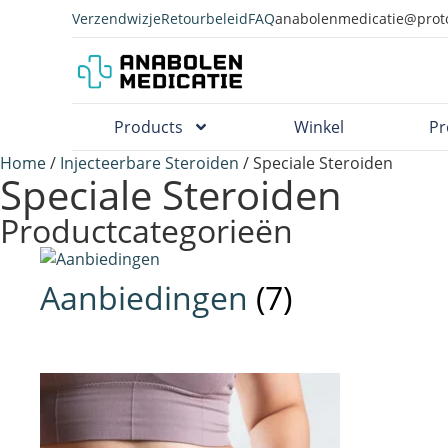
Verzendwizje
Retourbeleid
FAQ
anabolenmedicatie@prot
Products
Winkel
Pr
Home
/
Injecteerbare Steroiden
/ Speciale Steroiden
Speciale Steroiden
Productcategorieën
Aanbiedingen
(7)