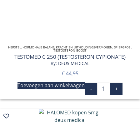
HERSTEL
,
HORMONALE BALANS
,
KRACHT EN UITHOUDINGSVERMOGEN
QUICK VIEW
,
SPIERGROEI
,
TESTOSTERON BOOST
TESTOMED C 250 (TESTOSTERON CYPIONATE)
By: DEUS MEDICAL
€
44,95
Toevoegen aan winkelwagen
-
+