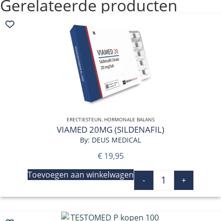
Gerelateerde producten
ERECTIESTEUN
QUICK VIEW
,
HORMONALE BALANS
VIAMED 20MG (SILDENAFIL)
By: DEUS MEDICAL
€
19,95
Toevoegen aan winkelwagen
-
+