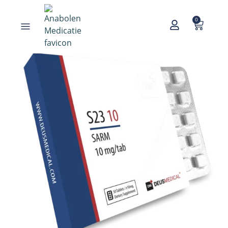
0
Home
/
SARMs
/
S23
/ S23 10mg