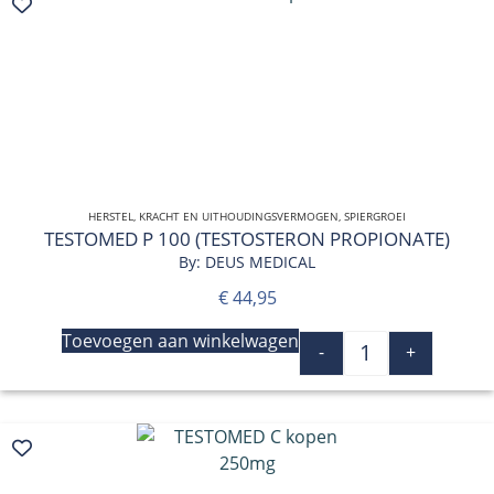
HERSTEL
,
KRACHT EN UITHOUDINGSVERMOGEN
QUICK VIEW
,
SPIERGROEI
TESTOMED P 100 (TESTOSTERON PROPIONATE)
By: DEUS MEDICAL
€
44,95
Toevoegen aan winkelwagen
-
+