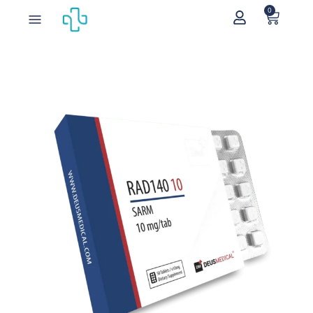
0
Home
/
SARMs
/
RAD140
/ RAD140 10mg