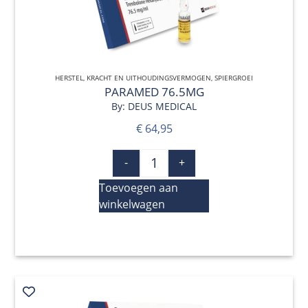
HERSTEL
,
KRACHT EN UITHOUDINGSVERMOGEN
QUICK VIEW
,
SPIERGROEI
PARAMED 76.5MG
By: DEUS MEDICAL
€
64,95
-
+
Toevoegen aan
winkelwagen