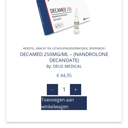
HERSTEL
,
KRACHT EN UITHOUDINGSVERMOGEN
QUICK VIEW
,
SPIERGROEI
DECAMED 250MG/ML – (NANDROLONE
DECANOATE)
By: DEUS MEDICAL
€
44,95
-
+
Toevoegen aan
winkelwagen