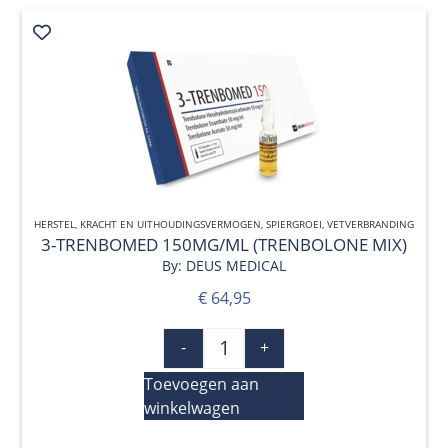
HERSTEL
,
KRACHT EN UITHOUDINGSVERMOGEN
QUICK VIEW
,
SPIERGROEI
,
VETVERBRANDING
3-TRENBOMED 150MG/ML (TRENBOLONE MIX)
By: DEUS MEDICAL
€
64,95
-
+
Toevoegen aan
winkelwagen