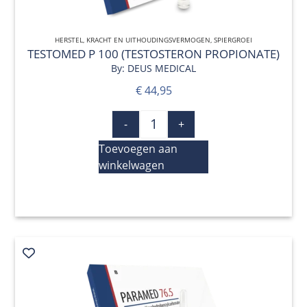
HERSTEL
,
KRACHT EN UITHOUDINGSVERMOGEN
QUICK VIEW
,
SPIERGROEI
TESTOMED P 100 (TESTOSTERON PROPIONATE)
By: DEUS MEDICAL
€
44,95
-
+
Toevoegen aan
winkelwagen