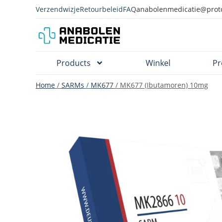
Verzendwizje
Retourbeleid
FAQ
anabolenmedicatie@prot
Products
Winkel
Pr
Home
/
SARMs
/
MK677
/ MK677 (Ibutamoren) 10mg