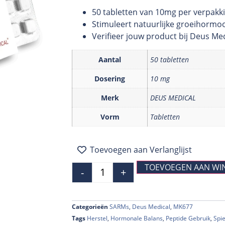
50 tabletten van 10mg per verpakk
Stimuleert natuurlijke groeihormo
Verifieer jouw product bij Deus Me
Aantal
50 tabletten
Dosering
10 mg
Merk
DEUS MEDICAL
Vorm
Tabletten
Toevoegen aan Verlanglijst
TOEVOEGEN AAN WI
-
+
Categorieën
SARMs
,
Deus Medical
,
MK677
Tags
Herstel
,
Hormonale Balans
,
Peptide Gebruik
,
Spi