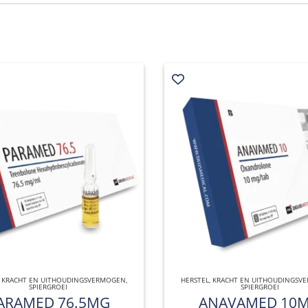
,
KRACHT EN UITHOUDINGSVERMOGEN
QUICK VIEW
,
HERSTEL
,
KRACHT EN UITHOUDINGSV
QUICK VIEW
SPIERGROEI
SPIERGROEI
ARAMED 76.5MG
ANAVAMED 10