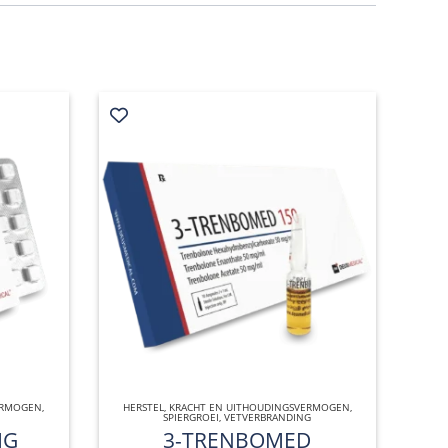
ERMOGEN
,
HERSTEL
,
KRACHT EN UITHOUDINGSVERMOGEN
QUICK VIEW
,
SPIERGROEI
,
VETVERBRANDING
MG
3-TRENBOMED