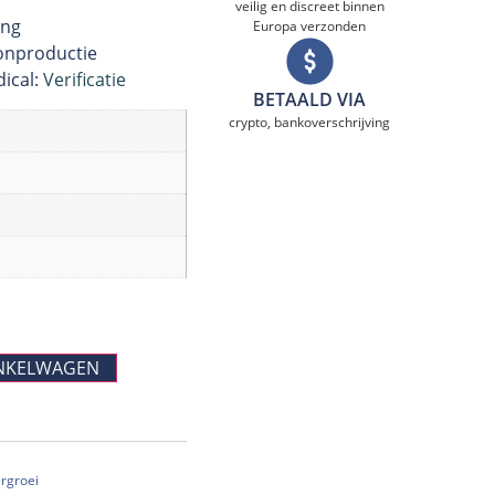
veilig en discreet binnen
ing
Europa verzonden
onproductie
dical:
Verificatie
BETAALD VIA
crypto, bankoverschrijving
NKELWAGEN
ergroei