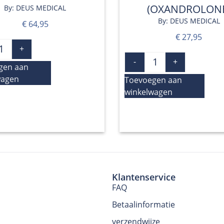
(OXANDROLON
By: DEUS MEDICAL
By: DEUS MEDICAL
€
64,95
€
27,95
+
-
+
gen aan
wagen
Toevoegen aan
winkelwagen
Klantenservice
FAQ
Betaalinformatie
verzendwijze