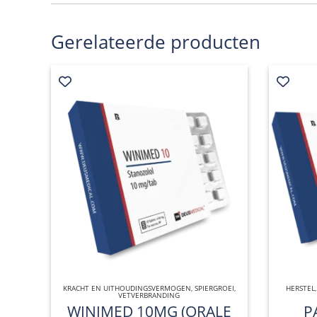
Gerelateerde producten
KRACHT EN UITHOUDINGSVERMOGEN
QUICK VIEW
,
SPIERGROEI
,
HERSTEL
VETVERBRANDING
WINIMED 10MG (ORALE
P