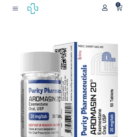
0
Home
/
Orale steroiden
/
Aromasin
/ Aromasin 20mg (Exemestane)