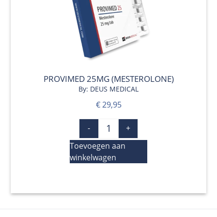
QUICK VIEW
PROVIMED 25MG (MESTEROLONE)
By: DEUS MEDICAL
€
29,95
-
+
Toevoegen aan
winkelwagen