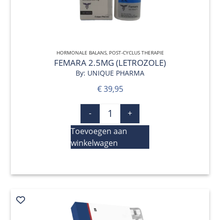
HORMONALE BALANS
QUICK VIEW
,
POST-CYCLUS THERAPIE
FEMARA 2.5MG (LETROZOLE)
By: UNIQUE PHARMA
€
39,95
-
+
Toevoegen aan
winkelwagen