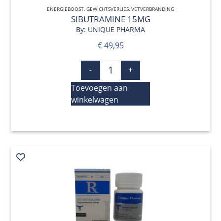
ENERGIEBOOST
,
GEWICHTSVERLIES
QUICK VIEW
,
VETVERBRANDING
SIBUTRAMINE 15MG
By: UNIQUE PHARMA
€
49,95
-
+
Toevoegen aan
winkelwagen