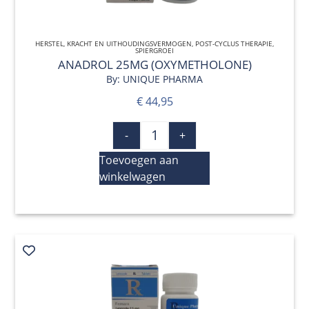
HERSTEL
,
KRACHT EN UITHOUDINGSVERMOGEN
QUICK VIEW
,
POST-CYCLUS THERAPIE
,
SPIERGROEI
ANADROL 25MG (OXYMETHOLONE)
By: UNIQUE PHARMA
€
44,95
-
+
Toevoegen aan
winkelwagen