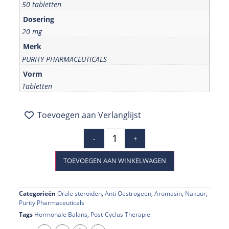
50 tabletten
Dosering
20 mg
Merk
PURITY PHARMACEUTICALS
Vorm
Tabletten
Toevoegen aan Verlanglijst
-
+
TOEVOEGEN AAN WINKELWAGEN
Categorieën
Orale steroiden
,
Anti Oestrogeen
,
Aromasin
,
Nakuur
,
Purity Pharmaceuticals
Tags
Hormonale Balans
,
Post-Cyclus Therapie