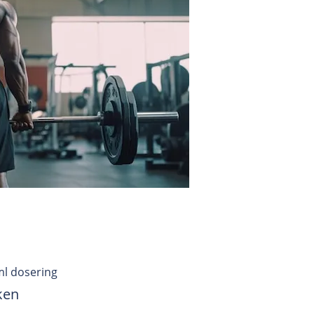
ml dosering
ken