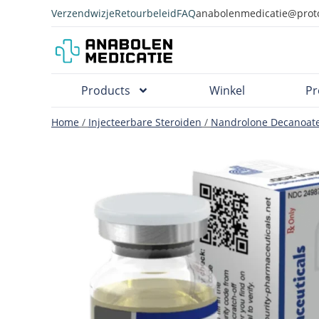
Verzendwizje
Retourbeleid
FAQ
anabolenmedicatie@prot
Products
Winkel
Pr
Home
/
Injecteerbare Steroiden
/
Nandrolone Decanoat