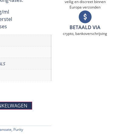
king-fases.
veilig en discreet binnen
Europa verzonden
g/ml
erstel
ases
BETAALD VIA
crypto, bankoverschrijving
ALS
NKELWAGEN
anoate
,
Purity