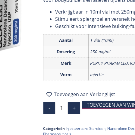
voor bodybuilders en atleten tijdens bul
Verkrijgbaar in 10ml vial met 250m
Stimuleert spiergroei en versnelt h
Geschikt voor intensieve bulking-f
Aantal
1 vial (10ml)
Dosering
250 mg/ml
Merk
PURITY PHARMACEUTIC
Vorm
Injectie
Toevoegen aan Verlanglijst
TOEVOEGEN AAN WI
-
+
Categorieën
Injecteerbare Steroiden
,
Nandrolone Dec
Pharmaceuticals