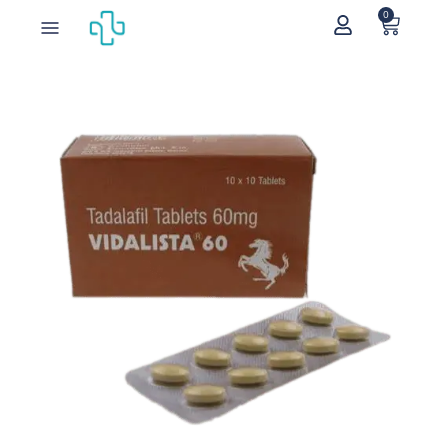
0
Home
/
Erectiemiddelen
/ Vidalista 60mg (Tadalafil)