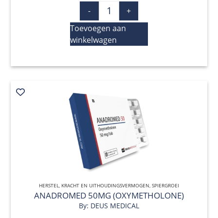
-
+
Toevoegen aan
winkelwagen
HERSTEL
,
KRACHT EN UITHOUDINGSVERMOGEN
QUICK VIEW
,
SPIERGROEI
ANADROMED 50MG (OXYMETHOLONE)
By: DEUS MEDICAL