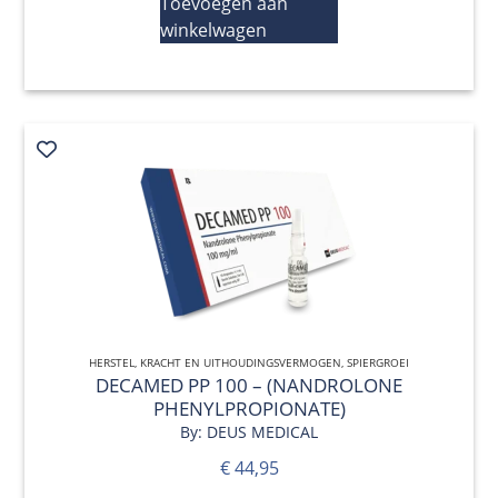
Toevoegen aan
winkelwagen
HERSTEL
,
KRACHT EN UITHOUDINGSVERMOGEN
QUICK VIEW
,
SPIERGROEI
DECAMED PP 100 – (NANDROLONE
PHENYLPROPIONATE)
By: DEUS MEDICAL
€
44,95