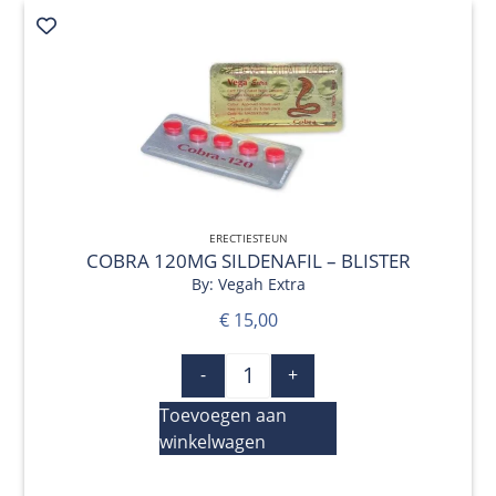
QUICK VIEW
ERECTIESTEUN
COBRA 120MG SILDENAFIL – BLISTER
By: Vegah Extra
€
15,00
-
+
Toevoegen aan
winkelwagen