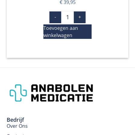
€
39,95
-
+
Toevoegen aan
winkelwagen
Bedrijf
Over Ons