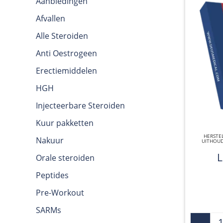
Aanbiedingen
Afvallen
Alle Steroiden
Anti Oestrogeen
Erectiemiddelen
HGH
Injecteerbare Steroiden
Kuur pakketten
HERSTE
Nakuur
UITHOU
Orale steroiden
Peptides
Pre-Workout
SARMs
-