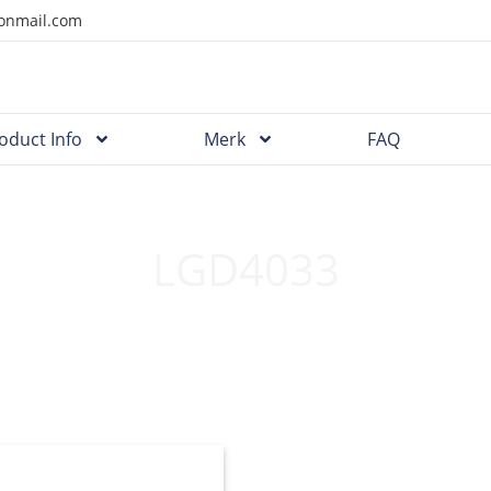
onmail.com
oduct Info
Merk
FAQ
LGD4033