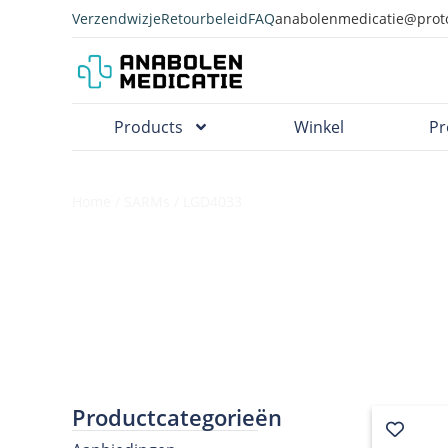
Verzendwizje
Retourbeleid
FAQ
anabolenmedicatie@prot
Products
Winkel
Pr
Home
/
SARMs
/ LGD4033
Productcategorieën