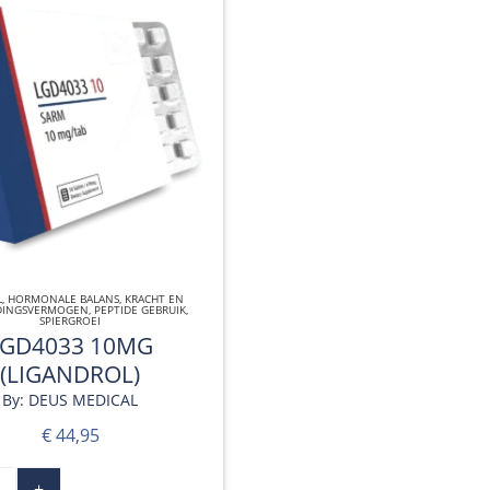
L
,
HORMONALE BALANS
QUICK VIEW
,
KRACHT EN
DINGSVERMOGEN
,
PEPTIDE GEBRUIK
,
SPIERGROEI
LGD4033 10MG
(LIGANDROL)
By: DEUS MEDICAL
€
44,95
+