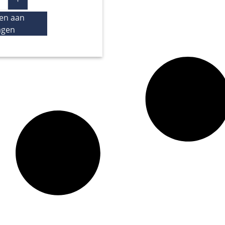
en aan
agen