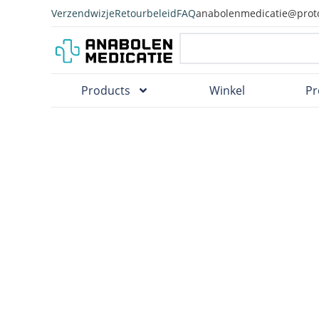
Verzendwizje
Retourbeleid
FAQ
anabolenmedicatie@prot
Products
Winkel
Pr